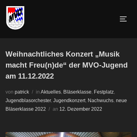
Zum
Inhalt
SEIT
springen
Weihnachtliches Konzert „Musik
macht Freu(n)de“ der MVO-Jugend
am 11.12.2022
von
patrick
in
Aktuelles
,
Bläserklasse
,
Festplatz
,
Jugendblasorchester
,
Jugendkonzert
,
Nachwuchs
,
neue
Veröffentlicht
Bläserklasse 2022
an
12. Dezember 2022
am