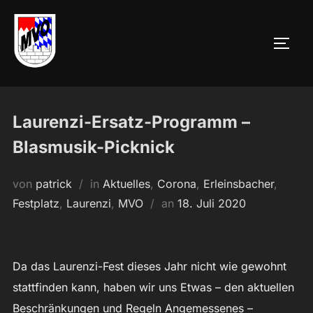
Zum
Inhalt
SEIT
springen
Laurenzi-Ersatz-Programm –
Blasmusik-Picknick
von
patrick
in
Aktuelles
,
Corona
,
Erleinsbacher
,
Veröffentlicht
Festplatz
,
Laurenzi
,
MVO
an
18. Juli 2020
am
Da das Laurenzi-Fest dieses Jahr nicht wie gewohnt
stattfinden kann, haben wir uns Etwas – den aktuellen
Beschränkungen und Regeln Angemessenes –