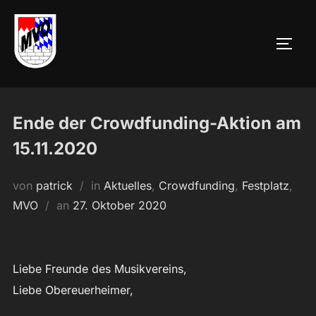
Zum
Inhalt
SEIT
springen
Ende der Crowdfunding-Aktion am
15.11.2020
von
patrick
in
Aktuelles
,
Crowdfunding
,
Festplatz
,
Veröffentlicht
MVO
an
27. Oktober 2020
am
Liebe Freunde des Musikvereins,
Liebe Obereuerheimer,