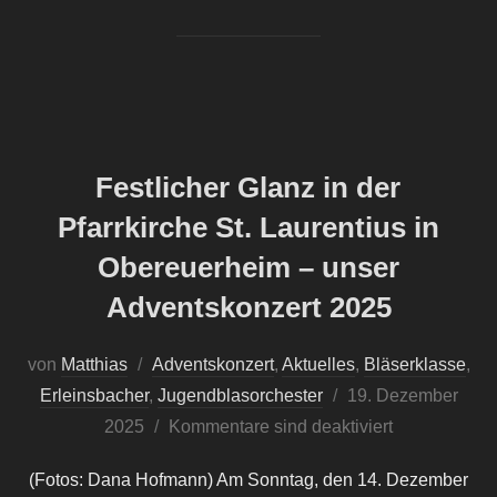
Festlicher Glanz in der
Pfarrkirche St. Laurentius in
Obereuerheim – unser
Adventskonzert 2025
von
Matthias
Adventskonzert
,
Aktuelles
,
Bläserklasse
,
Veröffentlicht
Erleinsbacher
,
Jugendblasorchester
19. Dezember
am
2025
Kommentare sind deaktiviert
(Fotos: Dana Hofmann) Am Sonntag, den 14. Dezember