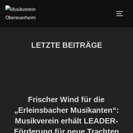
Zum
Inhalt
SEIT
springen
LETZTE BEITRÄGE
Frischer Wind für die
„Erleinsbacher Musikanten“:
Musikverein erhält LEADER-
Förderung für neue Trachten