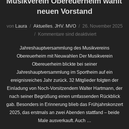
Musikverein Obereuerheim wählt
neuen Vorstand
Veröffentlicht
von
Laura
Aktuelles
,
JHV
,
MVO
26. November 2025
am
Kommentare sind deaktiviert
Jahreshauptversammlung des Musikvereins
Obereuerheim mit Neuwahlen Der Musikverein
Obereuerheim blickte bei seiner
Jahreshauptversammlung im Sportheim auf ein
ereignisreiches Jahr zurück. 32 Mitglieder folgten der
Einladung von Noch-Vorsitzendem Walter Hartmann, der
nach seiner Begrüßung einen umfassenden Rückblick
gab. Besonders in Erinnerung blieb das Frühjahrskonzert
2025, das erstmals an zwei Abenden stattfand – beide
Male ausverkauft. Auch …