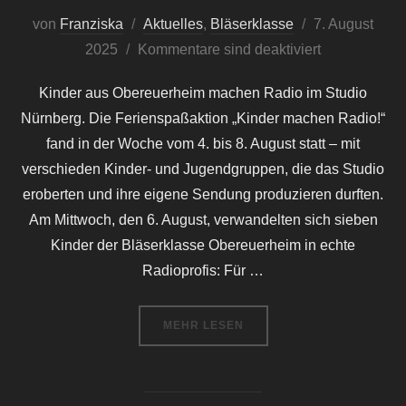
Veröffentlicht
von
Franziska
Aktuelles
,
Bläserklasse
7. August
am
2025
Kommentare sind deaktiviert
Kinder aus Obereuerheim machen Radio im Studio
Nürnberg. Die Ferienspaßaktion „Kinder machen Radio!“
fand in der Woche vom 4. bis 8. August statt – mit
verschieden Kinder- und Jugendgruppen, die das Studio
eroberten und ihre eigene Sendung produzieren durften.
Am Mittwoch, den 6. August, verwandelten sich sieben
Kinder der Bläserklasse Obereuerheim in echte
Radioprofis: Für …
ÜBER „BLÄSERKLASSE ON AIR!“
MEHR
LESEN