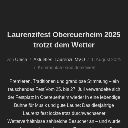
Laurenzifest Obereuerheim 2025
trotzt dem Wetter
Veröffentlicht
von
Ulrich
Aktuelles
,
Laurenzi
,
MVO
1. August 2025
am
Kommentare sind deaktiviert
Premieren, Traditionen und grandiose Stimmung – ein
rauschendes Fest Vom 25. bis 27. Juli verwandelte sich
der Festplatz in Obereuerheim wieder in eine lebendige
Bühne für Musik und gute Laune: Das diesjährige
Laurenzifest lockte trotz durchwachsener
Wetterverhältnisse zahlreiche Besucher an – und wurde