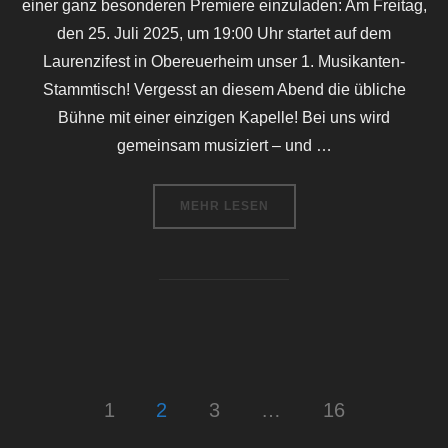
einer ganz besonderen Premiere einzuladen: Am Freitag,
den 25. Juli 2025, um 19:00 Uhr startet auf dem
Laurenzifest in Obereuerheim unser 1. Musikanten-
Stammtisch! Vergesst an diesem Abend die übliche
Bühne mit einer einzigen Kapelle! Bei uns wird
gemeinsam musiziert – und …
ÜBER „MUSIKANTEN-STAMMTISCH
MEHR
LESEN
Seitennummerierung
1
2
3
…
16