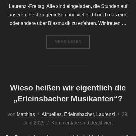
Laurenzi-Freitag. Alle sind eingeladen, die Stunden auf
unserem Fest zu genießen und vielleicht noch das eine
oder andere über Blasmusik zu erfahren. Wir freuen …
ÜBER „WIE KOMMT IHR EIGENTL
MEHR
LESEN
Wieso heißen wir eigentlich die
„Erleinsbacher Musikanten“?
Veröffe
von
Matthias
Aktuelles
,
Erleinsbacher
,
Laurenzi
29.
am
Juni 2025
Kommentare sind deaktiviert