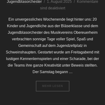
Veröffentlicht
Jugendblasorchester
1. August 2025
Kommentare
am
sind deaktiviert
Ein unvergessliches Wochenende liegt hinter uns: 20
Kinder und Jugendliche aus der Bläserklasse und dem
Jugendblasorchester des Musikvereins Obereuerheim
verbrachten sonnige Tage voller Spiel, Spaß und
Gemeinschaft auf dem Jugendzeltplatz in
Schweinshaupten. Gestartet wurde am Freitagabend mit
lustigen Kennenlernspielen und einer Scharade, bei der
die Teams ihre ganze Kreativität unter Beweis stellten.
Der Samstag begann …
ÜBER „JUGENDZELTWOCHENENDE
MEHR
LESEN