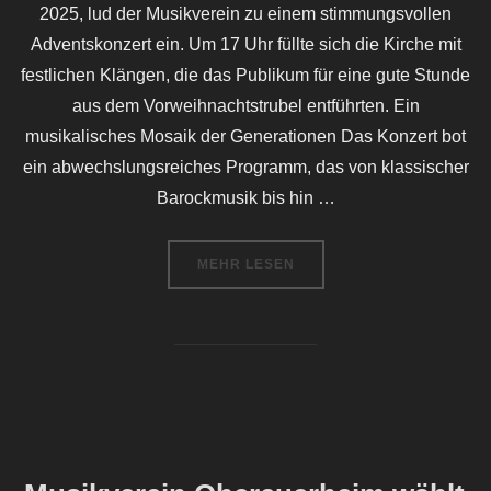
2025, lud der Musikverein zu einem stimmungsvollen
Adventskonzert ein. Um 17 Uhr füllte sich die Kirche mit
festlichen Klängen, die das Publikum für eine gute Stunde
aus dem Vorweihnachtstrubel entführten. Ein
musikalisches Mosaik der Generationen Das Konzert bot
ein abwechslungsreiches Programm, das von klassischer
Barockmusik bis hin …
ÜBER „FESTLICHER GLANZ IN D
MEHR
LESEN