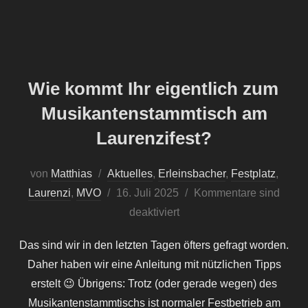
Wie kommt Ihr eigentlich zum
Musikantenstammtisch am
Laurenzifest?
von
Matthias
Aktuelles
,
Erleinsbacher
,
Festplatz
,
Veröffentlicht
Laurenzi
,
MVO
16. Juli 2025
Kommentare sind
am
deaktiviert
Das sind wir in den letzten Tagen öfters gefragt worden.
Daher haben wir eine Anleitung mit nützlichen Tipps
erstelt 😉 Übrigens: Trotz (oder gerade wegen) des
Musikantenstammtischs ist normaler Festbetrieb am