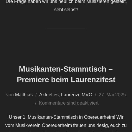
Die Frage haben wir uns neulich beim Musizieren gestellt,
seht selbst!
Musikanten-Stammtisch –
Premiere beim Laurenzifest
Veröffentlicht
von
Matthias
Aktuelles
,
Laurenzi
,
MVO
27. Mai 2025
am
Kommentare sind deaktiviert
Unser 1. Musikanten-Stammtisch in Obereuerheim! Wir
vom Musikverein Obereuerheim freuen uns riesig, euch zu