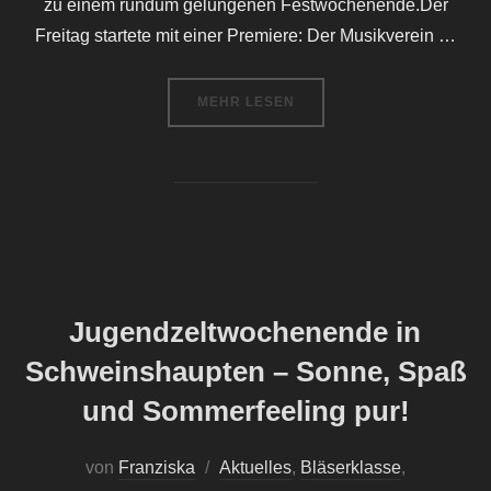
zu einem rundum gelungenen Festwochenende.Der
Freitag startete mit einer Premiere: Der Musikverein …
ÜBER „LAURENZIFEST OBEREUE
MEHR
LESEN
Jugendzeltwochenende in
Schweinshaupten – Sonne, Spaß
und Sommerfeeling pur!
von
Franziska
Aktuelles
,
Bläserklasse
,