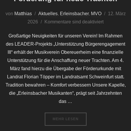
Veröffentlic
von
Matthias
Aktuelles
,
Erleinsbacher
,
MVO
12. März
am
2026
Kommentare sind deaktiviert
Großartige Neuigkeiten für unseren Verein! Im Rahmen
des LEADER-Projekts „Unterstützung Bürgerengagement
III“ erhält der Musikverein Obereuerheim eine finanzielle
Unterstützung für die Anschaffung neuer Trachten. Am 4.
März fand hierzu die Übergabe der Förderurkunde mit
Landrat Florian Töpper im Landratsamt Schweinfurt statt.
Tradition bewahren – Komfort verbessern Unsere Kapelle,
die „Erleinsbacher Musikanten“, prägt seit Jahrzehnten
das …
ÜBER „FRISCHER WIND FÜR DI
MEHR
LESEN