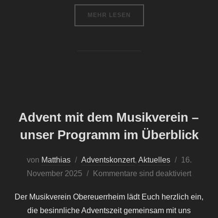
ÜBER „MUSIKVEREIN OBEREUER
MEHR
LESEN
Advent mit dem Musikverein –
unser Programm im Überblick
Veröffentli
von
Matthias
Adventskonzert
,
Aktuelles
16.
am
November 2025
Kommentare sind deaktiviert
Der Musikverein Obereuerrheim lädt Euch herzlich ein,
die besinnliche Adventszeit gemeinsam mit uns