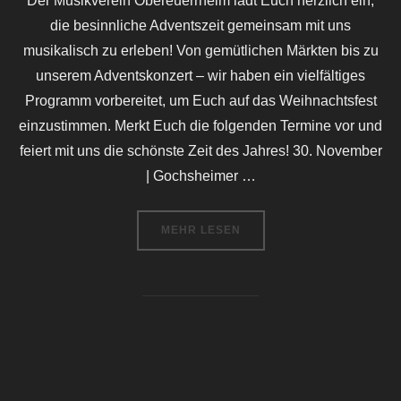
Der Musikverein Obereuerrheim lädt Euch herzlich ein,
die besinnliche Adventszeit gemeinsam mit uns
musikalisch zu erleben! Von gemütlichen Märkten bis zu
unserem Adventskonzert – wir haben ein vielfältiges
Programm vorbereitet, um Euch auf das Weihnachtsfest
einzustimmen. Merkt Euch die folgenden Termine vor und
feiert mit uns die schönste Zeit des Jahres! 30. November
| Gochsheimer …
ÜBER „ADVENT MIT DEM MUSIKV
MEHR
LESEN