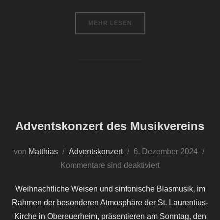
ÜBER „FESTLICHES ADVENTSKO
MEHR
LESEN
Adventskonzert des Musikvereins
Veröffentlicht
von
Matthias
Adventskonzert
6. Dezember 2024
am
Kommentare sind deaktiviert
Weihnachtliche Weisen und sinfonische Blasmusik, im
Rahmen der besonderen Atmosphäre der St. Laurentius-
Kirche in Obereuerheim, präsentieren am Sonntag, den