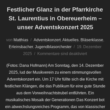
Festlicher Glanz in der Pfarrkirche
St. Laurentius in Obereuerheim –
unser Adventskonzert 2025
von
Matthias
Adventskonzert
,
Aktuelles
,
Bläserklasse
,
Veröffentlicht
Erleinsbacher
,
Jugendblasorchester
19. Dezember
am
2025
Kommentare sind deaktiviert
(Fotos: Dana Hofmann) Am Sonntag, den 14. Dezember
2025, lud der Musikverein zu einem stimmungsvollen
Adventskonzert ein. Um 17 Uhr füllte sich die Kirche mit
festlichen Klängen, die das Publikum für eine gute Stunde
aus dem Vorweihnachtstrubel entführten. Ein
musikalisches Mosaik der Generationen Das Konzert bot
ein abwechslungsreiches Programm, das von klassischer