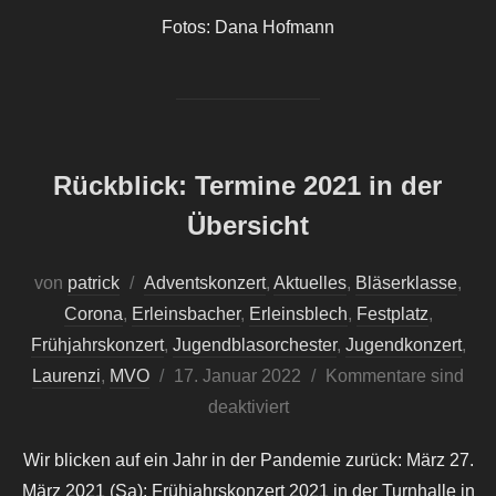
Fotos: Dana Hofmann
Rückblick: Termine 2021 in der
Übersicht
von
patrick
Adventskonzert
,
Aktuelles
,
Bläserklasse
,
Corona
,
Erleinsbacher
,
Erleinsblech
,
Festplatz
,
Frühjahrskonzert
,
Jugendblasorchester
,
Jugendkonzert
,
Veröffentlicht
Laurenzi
,
MVO
17. Januar 2022
Kommentare sind
am
deaktiviert
Wir blicken auf ein Jahr in der Pandemie zurück: März 27.
März 2021 (Sa): Frühjahrskonzert 2021 in der Turnhalle in