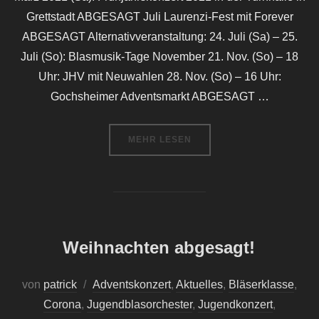
Grettstadt ABGESAGT Juli Laurenzi-Fest mit Forever
ABGESAGT Alternativveranstaltung: 24. Juli (Sa) – 25.
Juli (So): Blasmusik-Tage November 21. Nov. (So) – 18
Uhr: JHV mit Neuwahlen 28. Nov. (So) – 16 Uhr:
Gochsheimer Adventsmarkt ABGESAGT …
ÜBER „RÜCKBLICK: TERMINE 20
MEHR
LESEN
Weihnachten abgesagt!
von
patrick
Adventskonzert
,
Aktuelles
,
Bläserklasse
,
Corona
,
Jugendblasorchester
,
Jugendkonzert
,