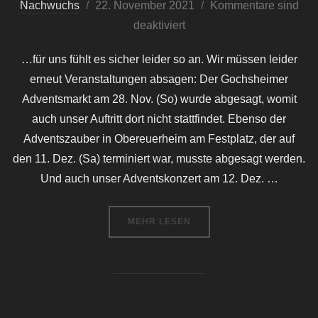
Veröffentlicht
Nachwuchs
22. November 2021
Kommentare sind
am
deaktiviert
…für uns fühlt es sicher leider so an. Wir müssen leider
erneut Veranstaltungen absagen: Der Gochsheimer
Adventsmarkt am 28. Nov. (So) wurde abgesagt, womit
auch unser Auftritt dort nicht stattfindet. Ebenso der
Adventszauber in Obereuerheim am Festplatz, der auf
den 11. Dez. (Sa) terminiert war, musste abgesagt werden.
Und auch unser Adventskonzert am 12. Dez. …
ÜBER „WEIHNACHTEN ABGESAG
MEHR
LESEN