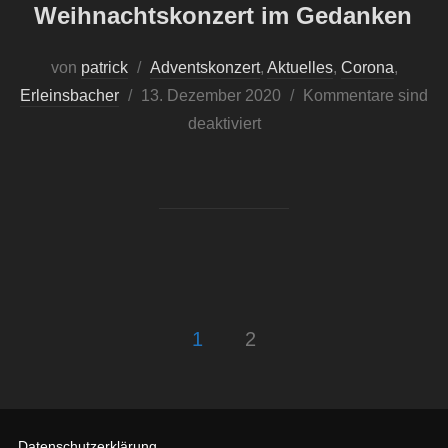
Weihnachtskonzert im Gedanken
von
patrick
Adventskonzert
,
Aktuelles
,
Corona
,
Veröffentlicht
Erleinsbacher
13. Dezember 2020
Kommentare sind
am
deaktiviert
Seitennummerierung
1
2
der
Beiträge
Datenschutzerklärung