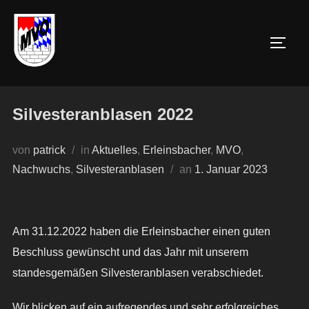
Zum
Inhalt
SEIT
springen
Silvesteranblasen 2022
von
patrick
in
Aktuelles
,
Erleinsbacher
,
MVO
,
Veröffentlicht
Nachwuchs
,
Silvesteranblasen
an
1. Januar 2023
am
Am 31.12.2022 haben die Erleinsbacher einen guten
Beschluss gewünscht und das Jahr mit unserem
standesgemäßen Silvesteranblasen verabschiedet.
Wir blicken auf ein aufregendes und sehr erfolgreiches