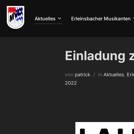
Zum
Inhalt
Aktuelles
Erleinsbacher Musikanten
springen
Einladung 
von
patrick
in
Aktuelles
,
Erl
2022