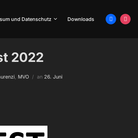
facebook
instagr
ssum und Datenschutz
Downloads
st 2022
Veröffentlicht
urenzi
,
MVO
an
26. Juni
am