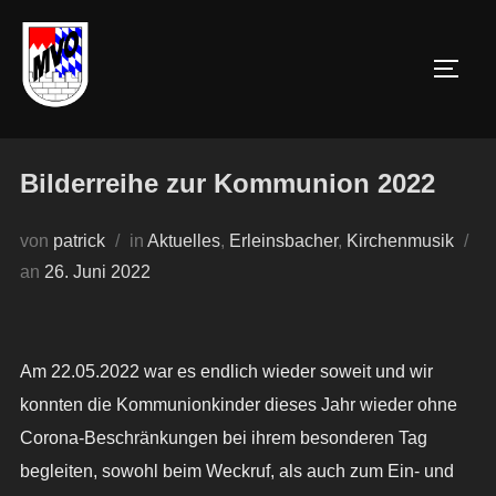
Zum
Inhalt
SEIT
springen
Bilderreihe zur Kommunion 2022
von
patrick
in
Aktuelles
,
Erleinsbacher
,
Kirchenmusik
Veröffentlicht
an
26. Juni 2022
am
Am 22.05.2022 war es endlich wieder soweit und wir
konnten die Kommunionkinder dieses Jahr wieder ohne
Corona-Beschränkungen bei ihrem besonderen Tag
begleiten, sowohl beim Weckruf, als auch zum Ein- und