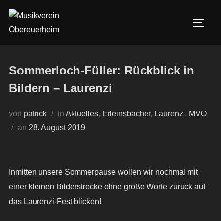
Zum
Inhalt
SEIT
springen
Sommerloch-Füller: Rückblick in
Bildern – Laurenzi
von
patrick
in
Aktuelles
,
Erleinsbacher
,
Laurenzi
,
MVO
Veröffentlicht
an
28. August 2019
am
Inmitten unsere Sommerpause wollen wir nochmal mit
einer kleinen Bilderstrecke ohne große Worte zurück auf
das Laurenzi-Fest blicken!