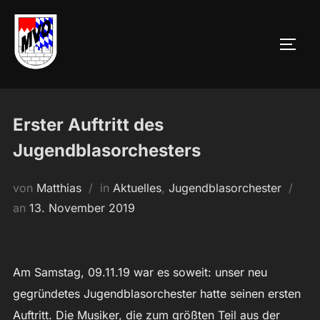
Zum
Inhalt
SEIT
springen
Erster Auftritt des
Jugendblasorchesters
von
Matthias
in
Aktuelles
,
Jugendblasorchester
Veröffentlicht
an
13. November 2019
am
Am Samstag, 09.11.19 war es soweit: unser neu
gegründetes Jugendblasorchester hatte seinen ersten
Auftritt. Die Musiker, die zum größten Teil aus der