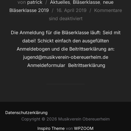
von
patrick
Aktuelles
,
Bläserklasse
,
neue
Veröffentlicht
Bläserklasse 2019
16. April 2019
Kommentare
am
sind deaktiviert
Die Anmeldung für die Bläserklasse läuft: Seid mit
dabei! Schickt einfach den ausgefüllten
Anmeldebogen und die Beitrittserklärung an:
jugend@musikverein-obereuerheim.de
Anmeldeformular Beitrittserklärung
Datenschutzerklärung
Copyright © 2026 Musikverein Obereuerheim
Inspiro Theme
von
WPZOOM