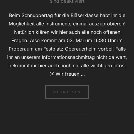
am
sind deaktiviert
Beim Schnuppertag für die Bläserklasse habt ihr die
Möglichkeit alle Instrumente einmal auszuprobieren!
Natürlich klären wir hier auch alle noch offenen
Fragen. Also kommt am 03. Mai um 16:30 Uhr im
Proberaum am Festplatz Obereuerheim vorbei! Falls
ihr an unserem Informationsnachmittag nicht da wart,
bekommt ihr hier auch nochmal alle wichtigen Infos!
🙂 Wir freuen …
ÜBER „SCHNUPPERTAG BLÄSERKL
MEHR
LESEN